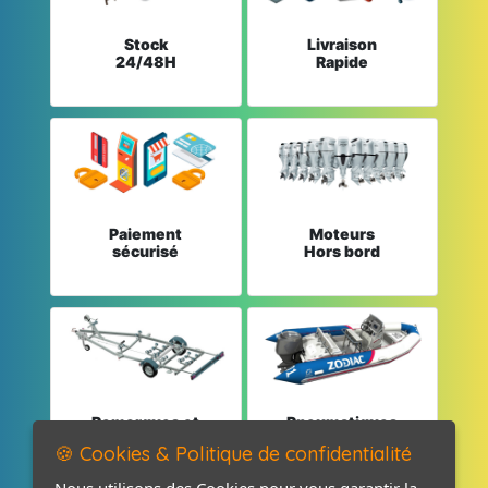
Stock
Livraison
24/48H
Rapide
Paiement
Moteurs
sécurisé
Hors bord
Remorques et
Pneumatiques
Pièces détachées
et Pièces
🍪 Cookies & Politique de confidentialité