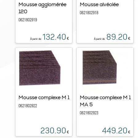
Mousse agglomérée
Mousse alvéolée
120
0621802918
0621802919
132.40
89.20
€
€
À partir de
À partir de
Mousse complexe M 1
Mousse complexe M 1
MA 5
0621802922
0621802923
230.90
449.20
€
€