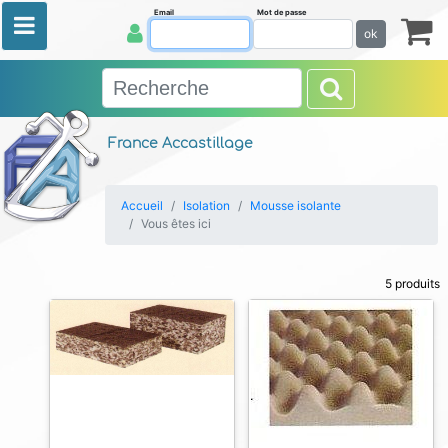
Email
Mot de passe
ok
France Accastillage
Accueil
Isolation
Mousse isolante
Vous êtes ici
5 produits