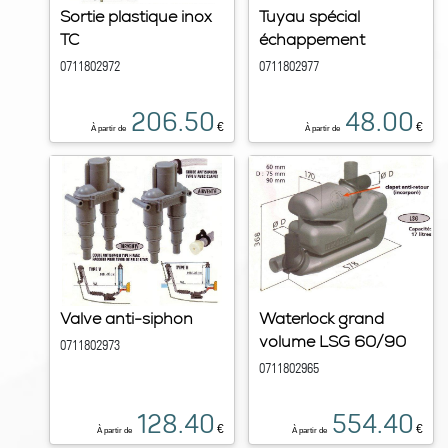
Sortie plastique inox
Tuyau spécial
TC
échappement
0711802972
0711802977
206.50
48.00
€
€
À partir de
À partir de
Valve anti-siphon
Waterlock grand
volume LSG 60/90
0711802973
0711802965
128.40
554.40
€
€
À partir de
À partir de