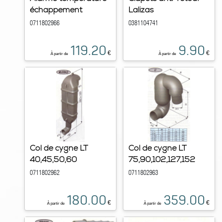
échappement
Lalizas
0711802966
0381104741
119.20
9.90
€
€
À partir de
À partir de
Col de cygne LT
Col de cygne LT
40,45,50,60
75,90,102,127,152
0711802962
0711802963
180.00
359.00
€
€
À partir de
À partir de