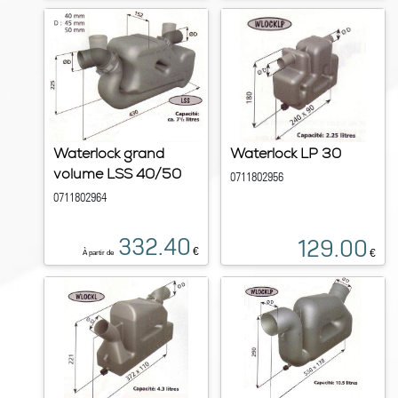
Waterlock grand
Waterlock LP 30
volume LSS 40/50
0711802956
0711802964
332.40
129.00
€
€
À partir de