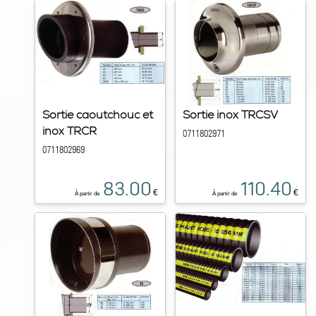
Sortie caoutchouc et
Sortie inox TRCSV
inox TRCR
0711802971
0711802969
83.00
110.40
€
€
À partir de
À partir de