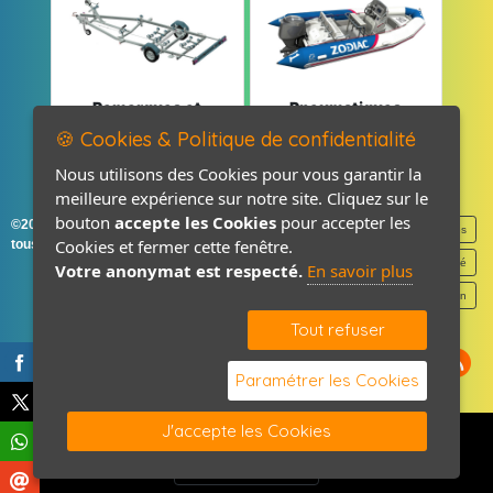
Remorques et
Pneumatiques
Pièces détachées
et Pièces
🍪 Cookies & Politique de confidentialité
Nous utilisons des Cookies pour vous garantir la
meilleure expérience sur notre site. Cliquez sur le
bouton
accepte les Cookies
pour accepter les
©2026-2027 France Accastillage
Mentions légales
Cookies et fermer cette fenêtre.
tous droits réservés
Politique de confidentialité
Votre anonymat est respecté.
En savoir plus
Contact / Plan
Tout refuser
Paramétrer les Cookies
J'accepte les Cookies