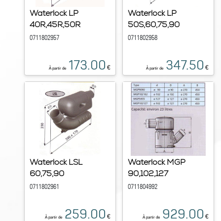
Waterlock LP
Waterlock LP
40R,45R,50R
50S,60,75,90
0711802957
0711802958
173.00
347.50
€
€
À partir de
À partir de
Waterlock LSL
Waterlock MGP
60,75,90
90,102,127
0711802961
0711804992
259.00
929.00
€
€
À partir de
À partir de