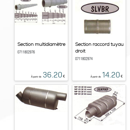
Section multidiamètre
Section raccord tuyau
droit
0711802976
0711802974
36.20
14.20
€
€
À partir de
À partir de