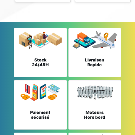
Stock
Livraison
24/48H
Rapide
Paiement
Moteurs
sécurisé
Hors bord