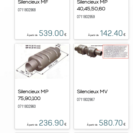
Silencieux MF
Silencieux MP
40,45,50,60
0711802968
0711802959
539.00
142.40
€
€
À partir de
À partir de
Silencieux MP
Silencieux MV
75,90,100
0711802967
0711802960
236.90
580.70
€
€
À partir de
À partir de