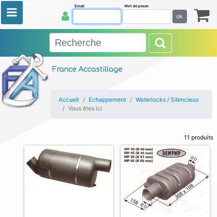
Email
Mot de passe
ok
France Accastillage
Accueil
Echappement
Waterlocks / Silencieux
Vous êtes ici
11 produits