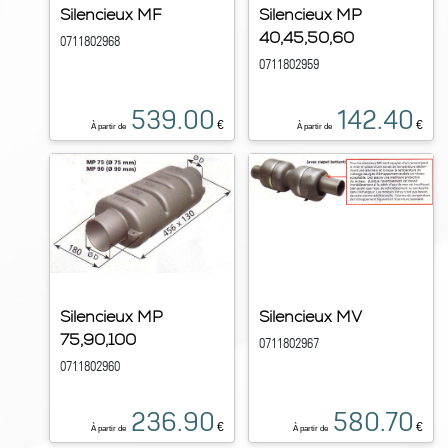
Silencieux MF
Silencieux MP
40,45,50,60
0711802968
0711802959
539.00
142.40
€
€
À partir de
À partir de
Silencieux MP
Silencieux MV
75,90,100
0711802967
0711802960
236.90
580.70
€
€
À partir de
À partir de