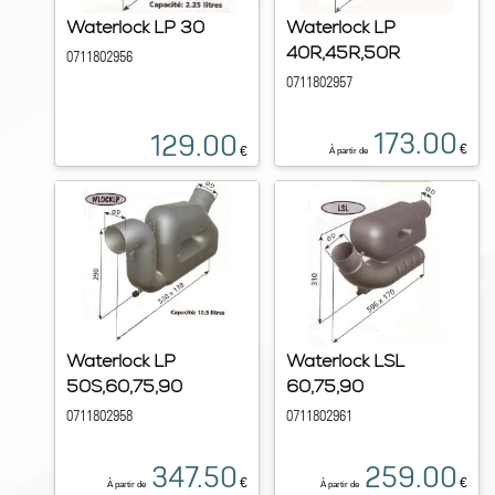
Waterlock LP 30
Waterlock LP
40R,45R,50R
0711802956
0711802957
173.00
129.00
€
€
À partir de
Waterlock LP
Waterlock LSL
50S,60,75,90
60,75,90
0711802958
0711802961
347.50
259.00
€
€
À partir de
À partir de