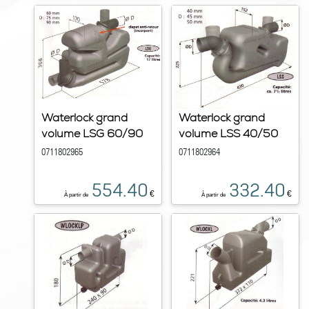
Waterlock grand
Waterlock grand
volume LSG 60/90
volume LSS 40/50
0711802965
0711802964
554.40
332.40
€
€
À partir de
À partir de