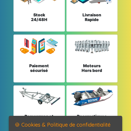
Stock
Livraison
24/48H
Rapide
Paiement
Moteurs
sécurisé
Hors bord
Remorques et
Pneumatiques
Pièces détachées
et Pièces
🍪 Cookies & Politique de confidentialité