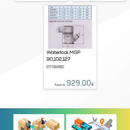
Waterlock MGP
90,102,127
0711804992
929.00
€
À partir de