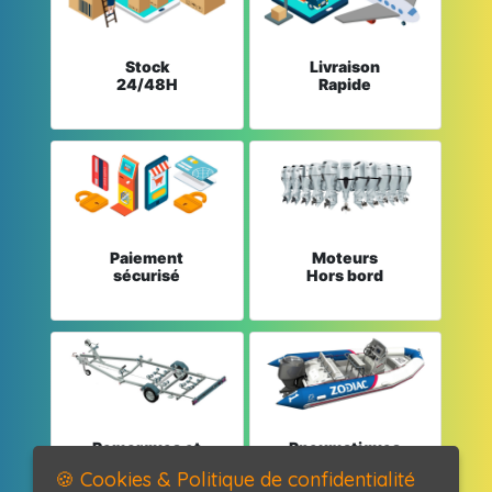
Stock
Livraison
24/48H
Rapide
Paiement
Moteurs
sécurisé
Hors bord
Remorques et
Pneumatiques
Pièces détachées
et Pièces
🍪 Cookies & Politique de confidentialité