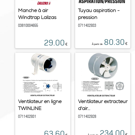
Manche à air
Tuyau aspiration -
Windtrap Lalizas
pression
03810004655
0711402933
80.30
29.00
€
€
À partir de
Ventilateur en ligne
Ventilateur extracteur
TWINLINE
d'air...
0711402931
0711402928
234.00
63.60
€