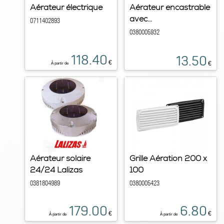
Aérateur électrique
Aérateur encastrable
avec...
0711402893
0380005932
118.40
13.50
€
€
À partir de
Aérateur solaire
Grille Aération 200 x
24/24 Lalizas
100
0381804989
0380005423
179.00
6.80
€
€
À partir de
À partir de