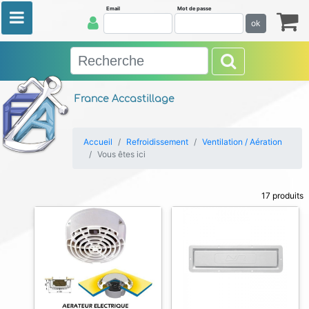
Email
Mot de passe
ok
France Accastillage
Accueil
Refroidissement
Ventilation / Aération
Vous êtes ici
17 produits