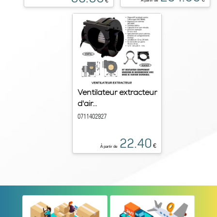
€
À partir de
Ventilateur extracteur
d'air...
0711402927
22.40
€
À partir de