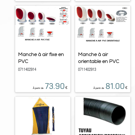
Manche à air fixe en
Manche à air
PVC
orientable en PVC
0711402914
0711402913
73.90
81.00
€
€
À partir de
À partir de