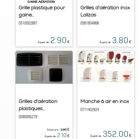
Grille plastique pour
Grilles d'aération inox
gaine...
Lalizas
0310002887
0381804866
2.90
3.80
€
€
À partir de
À partir de
Grilles d'aération
Manche à air en inox
plastiques...
0711402924
0380005279
€
2.90
Ancien prix :
352.00
2.10
€
€
À partir de
À partir de