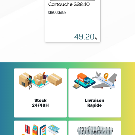
Cartouche S3240
0690005882
49.20
€
Stock
Livraison
24/48H
Rapide