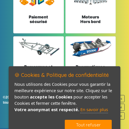
Paiement
Moteurs
sécurisé
Hors bord
Remorques et
Pneumatiques
Pièces détachées
et Pièces
🍪 Cookies & Politique de confidentialité
Nous utilisons des Cookies pour vous garantir la
meilleure expérience sur notre site. Cliquez sur le
bouton
accepte les Cookies
pour accepter les
©2026-2027 France Accastillage
Mentions légales
Cookies et fermer cette fenêtre.
tous droits réservés
Politique de confidentialité
Votre anonymat est respecté.
En savoir plus
Contact / Plan
Tout refuser