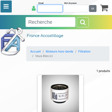
Email
Mot de passe
ok
France Accastillage
Accueil
Moteurs hors-bords
Filtration
Vous êtes ici
1 produits