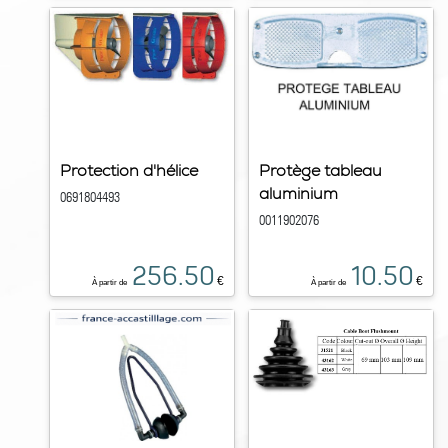
Protection d'hélice
Protège tableau
aluminium
0691804493
0011902076
256.50
10.50
€
€
À partir de
À partir de