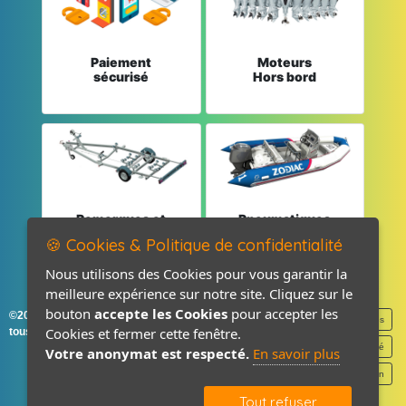
Paiement
Moteurs
sécurisé
Hors bord
Remorques et
Pneumatiques
Pièces détachées
et Pièces
🍪 Cookies & Politique de confidentialité
Nous utilisons des Cookies pour vous garantir la
meilleure expérience sur notre site. Cliquez sur le
bouton
accepte les Cookies
pour accepter les
©2026-2027 France Accastillage
Mentions légales
Cookies et fermer cette fenêtre.
tous droits réservés
Politique de confidentialité
Votre anonymat est respecté.
En savoir plus
Contact / Plan
Tout refuser