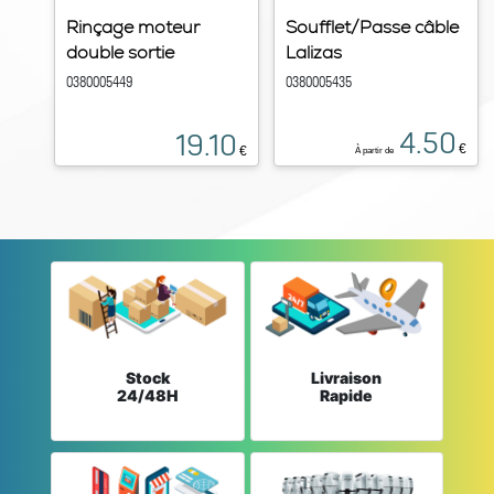
Rinçage moteur
Soufflet/Passe câble
double sortie
Lalizas
0380005449
0380005435
4.50
19.10
€
€
À partir de
Stock
Livraison
24/48H
Rapide