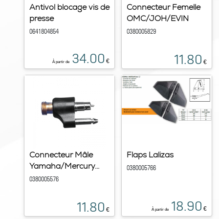
Antivol blocage vis de
Connecteur Femelle
presse
OMC/JOH/EVIN
0641804854
0380005829
34.00
11.80
€
€
À partir de
Connecteur Mâle
Flaps Lalizas
Yamaha/Mercury...
0380005766
0380005576
18.90
11.80
€
€
À partir de