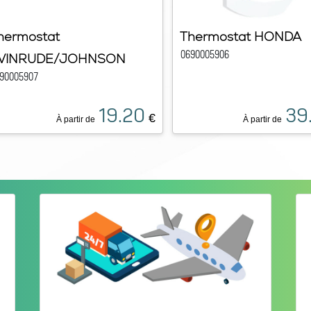
hermostat
Thermostat HONDA
0690005906
VINRUDE/JOHNSON
90005907
19.20
39
€
À partir de
À partir de