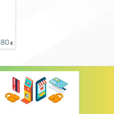
.80
€