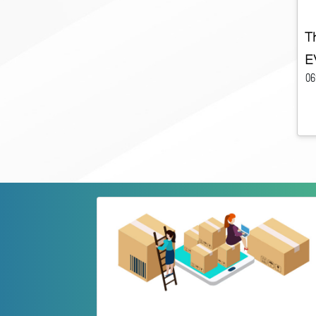
T
E
06