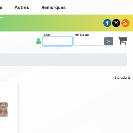
té
Autres
Remorques
Email
Mot de passe
ok
2 produits