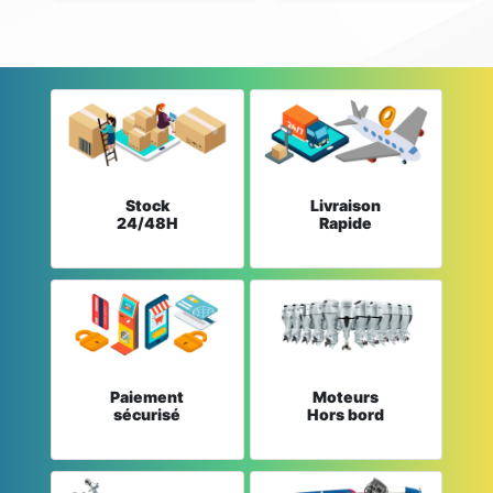
Stock
Livraison
24/48H
Rapide
Paiement
Moteurs
sécurisé
Hors bord