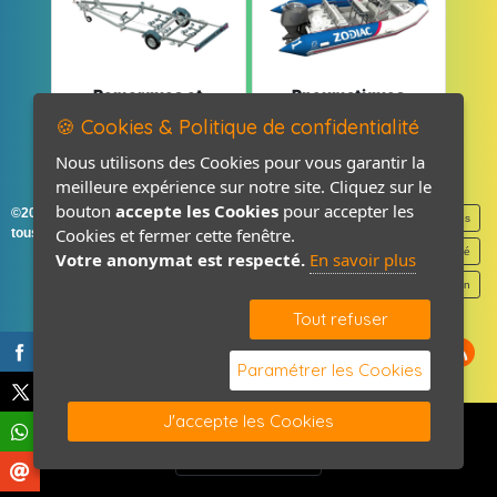
Remorques et
Pneumatiques
Pièces détachées
et Pièces
🍪 Cookies & Politique de confidentialité
Nous utilisons des Cookies pour vous garantir la
meilleure expérience sur notre site. Cliquez sur le
bouton
accepte les Cookies
pour accepter les
©2026-2027 France Accastillage
Mentions légales
Cookies et fermer cette fenêtre.
tous droits réservés
Politique de confidentialité
Votre anonymat est respecté.
En savoir plus
Contact / Plan
Tout refuser
Paramétrer les Cookies
J'accepte les Cookies