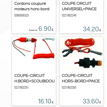
Cordons coupure
COUPE CIRCUIT
moteurs hors-bord
UNIVERSEL+PINCE
0380005323
0221802248
6.90
34.20
€
€
À partir de
COUPE-CIRCUIT
COUPE-CIRCUIT
H.BORD+SCOUBIDOU
HORS-BORD+PINCE
0221802251
0221802250
16.10
33.60
€
€