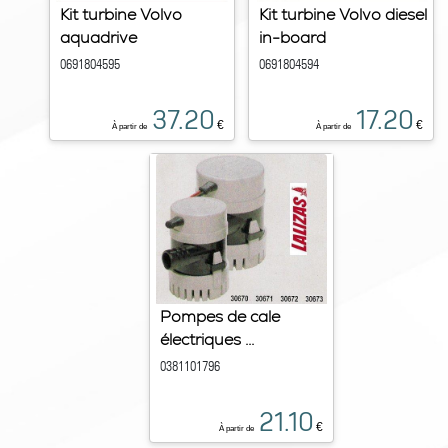
Kit turbine Volvo
Kit turbine Volvo diesel
aquadrive
in-board
0691804595
0691804594
37.20
17.20
€
€
À partir de
À partir de
Pompes de cale
électriques ...
0381101796
21.10
€
À partir de