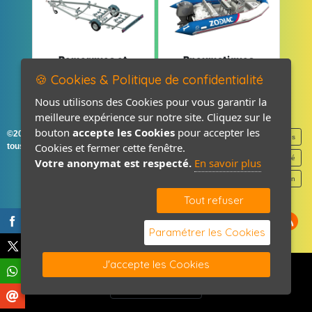
Remorques et
Pneumatiques
Pièces détachées
et Pièces
🍪 Cookies & Politique de confidentialité
Nous utilisons des Cookies pour vous garantir la
meilleure expérience sur notre site. Cliquez sur le
bouton
accepte les Cookies
pour accepter les
©2026-2027 France Accastillage
Mentions légales
Cookies et fermer cette fenêtre.
tous droits réservés
Politique de confidentialité
Votre anonymat est respecté.
En savoir plus
Contact / Plan
Tout refuser
Paramétrer les Cookies
J'accepte les Cookies