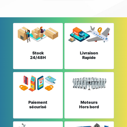
Stock
Livraison
24/48H
Rapide
Paiement
Moteurs
sécurisé
Hors bord