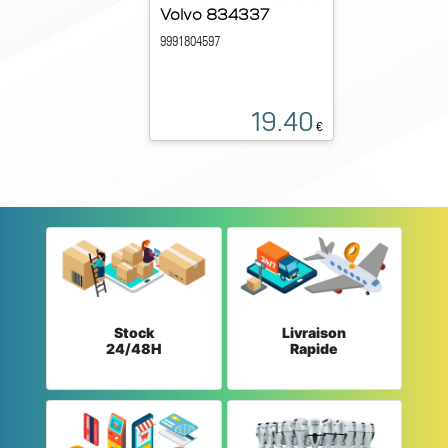
Volvo 834337
9991804597
19.40
€
Stock
Livraison
24/48H
Rapide