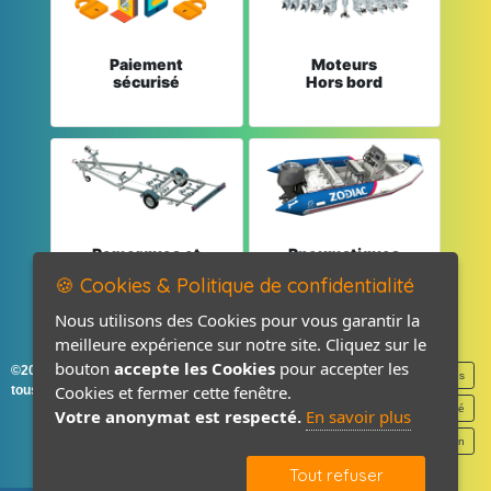
Paiement
Moteurs
sécurisé
Hors bord
Remorques et
Pneumatiques
Pièces détachées
et Pièces
🍪 Cookies & Politique de confidentialité
Nous utilisons des Cookies pour vous garantir la
meilleure expérience sur notre site. Cliquez sur le
bouton
accepte les Cookies
pour accepter les
©2026-2027 France Accastillage
Mentions légales
Cookies et fermer cette fenêtre.
tous droits réservés
Politique de confidentialité
Votre anonymat est respecté.
En savoir plus
Contact / Plan
Tout refuser