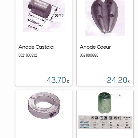
Anode Castoldi
Anode Coeur
0621800932
0621800920
43.70
24.20
€
€