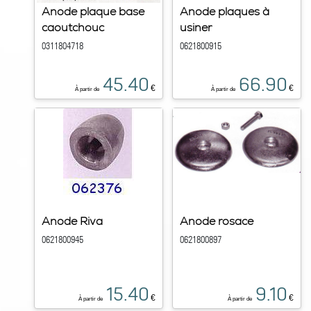
Anode plaque base
Anode plaques à
caoutchouc
usiner
0311804718
0621800915
45.40
66.90
€
€
À partir de
À partir de
Anode Riva
Anode rosace
0621800945
0621800897
15.40
9.10
€
€
À partir de
À partir de