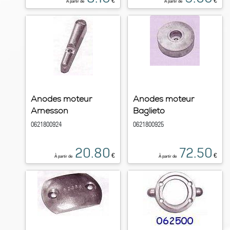
€
€
À partir de
À partir de
Anodes moteur
Anodes moteur
Arnesson
Baglieto
0621800924
0621800925
20.80
72.50
€
€
À partir de
À partir de