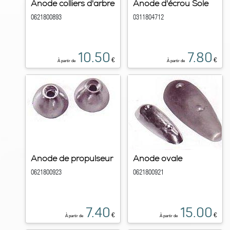
Anode colliers d'arbre
Anode d'écrou Sole
0621800893
0311804712
10.50
7.80
€
€
À partir de
À partir de
Anode de propulseur
Anode ovale
0621800923
0621800921
7.40
15.00
€
€
À partir de
À partir de