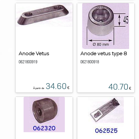
Anode Vetus
Anode vetus type 8
0621800919
0621800918
34.60
40.70
€
€
À partir de