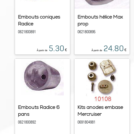
Embouts coniques
Embouts hélice Max
Radice
prop
0621800891
0621800895
5.30
24.80
€
€
À partir de
À partir de
Embouts Radice 6
Kits anodes embase
pans
Mercruiser
0621800892
0691804981