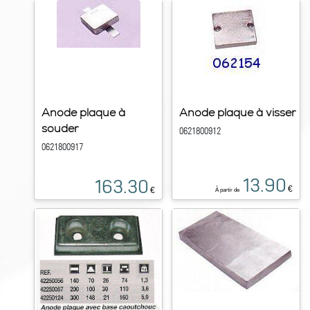
Anode plaque à
Anode plaque à visser
souder
0621800912
0621800917
13.90
163.30
€
€
À partir de