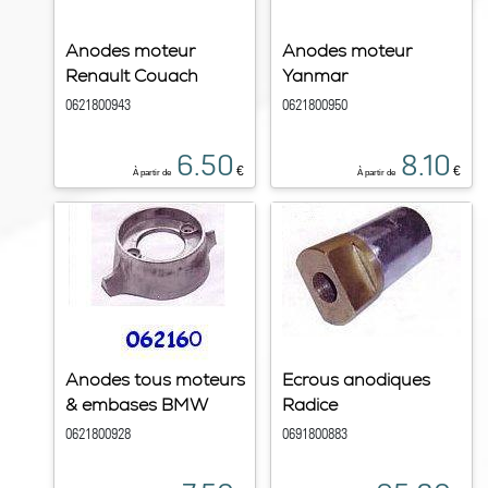
Anodes moteur
Anodes moteur
Renault Couach
Yanmar
0621800943
0621800950
6.50
8.10
€
€
À partir de
À partir de
Anodes tous moteurs
Ecrous anodiques
& embases BMW
Radice
0621800928
0691800883