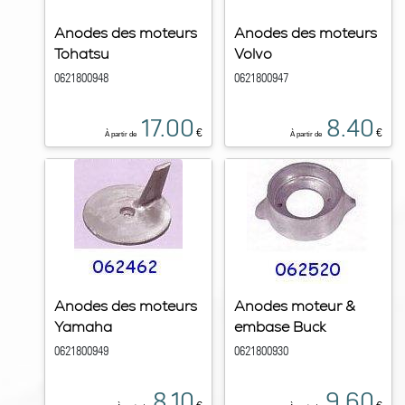
Anodes des moteurs
Anodes des moteurs
Tohatsu
Volvo
0621800948
0621800947
17.00
8.40
€
€
À partir de
À partir de
Anodes des moteurs
Anodes moteur &
Yamaha
embase Buck
0621800949
0621800930
8.10
9.60