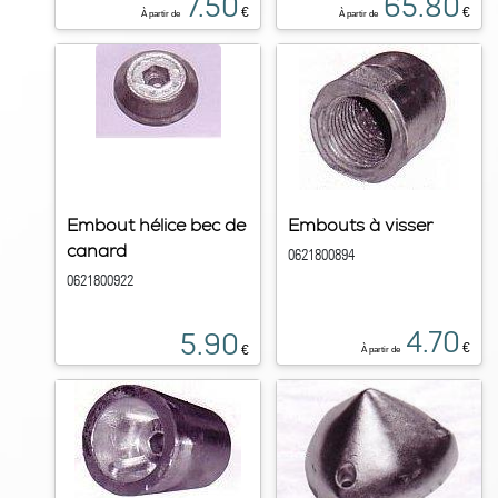
7.50
65.80
€
€
À partir de
À partir de
Embout hélice bec de
Embouts à visser
canard
0621800894
0621800922
4.70
5.90
€
€
À partir de