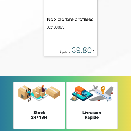
Noix d'arbre profilées
0621800879
39.80
€
À partir de
Stock
Livraison
24/48H
Rapide