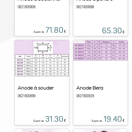
0621800908
0621800898
71.80
65.30
€
€
À partir de
Anode à souder
Anode Bera
0621800899
0621800929
31.30
19.40
€
€
À partir de
À partir de