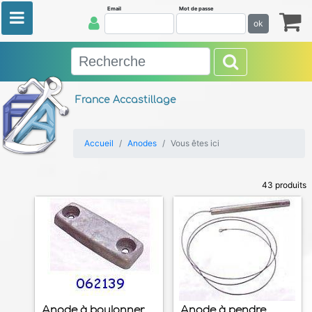
Email
Mot de passe
ok
France Accastillage
Accueil
Anodes
Vous êtes ici
43 produits
Anode à boulonner
Anode à pendre