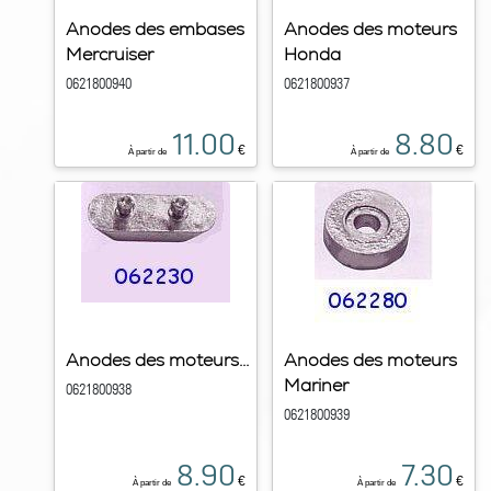
Anodes des embases
Anodes des moteurs
Mercruiser
Honda
0621800940
0621800937
11.00
8.80
€
€
À partir de
À partir de
Anodes des moteurs...
Anodes des moteurs
Mariner
0621800938
0621800939
8.90
7.30
€
€
À partir de
À partir de