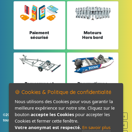
Paiement
Moteurs
sécurisé
Hors bord
Remorques et
Pneumatiques
Pièces détachées
et Pièces
🍪 Cookies & Politique de confidentialité
Nous utilisons des Cookies pour vous garantir la
meilleure expérience sur notre site. Cliquez sur le
bouton
accepte les Cookies
pour accepter les
©2026-2027 France Accastillage
Mentions légales
Cookies et fermer cette fenêtre.
tous droits réservés
Politique de confidentialité
Votre anonymat est respecté.
En savoir plus