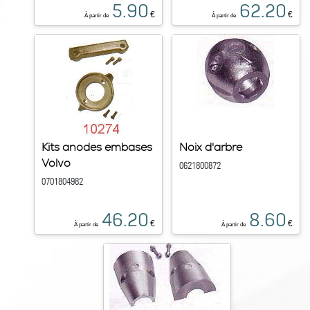
5.90
62.20
€
€
À partir de
À partir de
Kits anodes embases
Noix d'arbre
Volvo
0621800872
0701804982
46.20
8.60
€
€
À partir de
À partir de