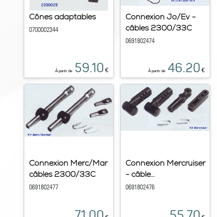
Cônes adaptables
Connexion Jo/Ev -
câbles 2300/33C
0700002344
0691802474
59.10
46.20
€
€
À partir de
À partir de
Connexion Merc/Mar
Connexion Mercruiser
câbles 2300/33C
- câble...
0691802477
0691802476
71.00
55.70