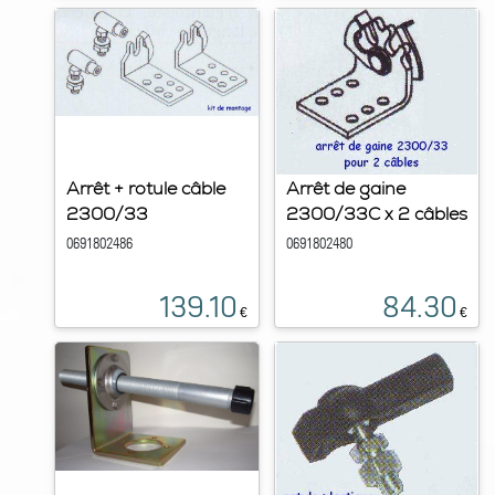
Arrêt + rotule câble
Arrêt de gaine
2300/33
2300/33C x 2 câbles
0691802486
0691802480
139.10
84.30
€
€