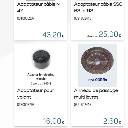
Adaptateur câble M
Adaptateur câble SSC
47
62 et 92
0310005207
0691802418
25.00
43.20
€
€
À partir de
Adaptateur pour
Anneau de passage
volant
multi lèvres
0380005793
0691802415
16.00
2.60
€
€