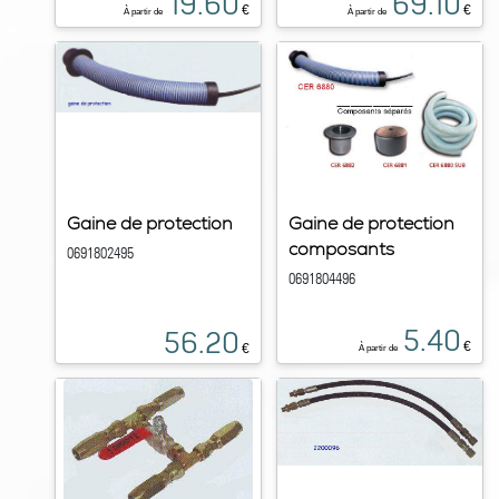
19.60
69.10
€
€
À partir de
À partir de
Gaine de protection
Gaine de protection
composants
0691802495
0691804496
5.40
56.20
€
€
À partir de