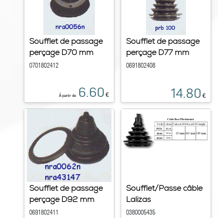
Soufflet de passage
Soufflet de passage
perçage D70 mm
perçage D77 mm
0701802412
0691802408
6.60
14.80
€
€
À partir de
Soufflet de passage
Soufflet/Passe câble
perçage D92 mm
Lalizas
0691802411
0380005435