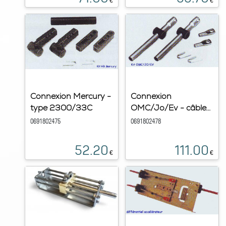
€
€
Connexion Mercury -
Connexion
type 2300/33C
OMC/Jo/Ev - câble...
0691802475
0691802478
52.20
111.00
€
€