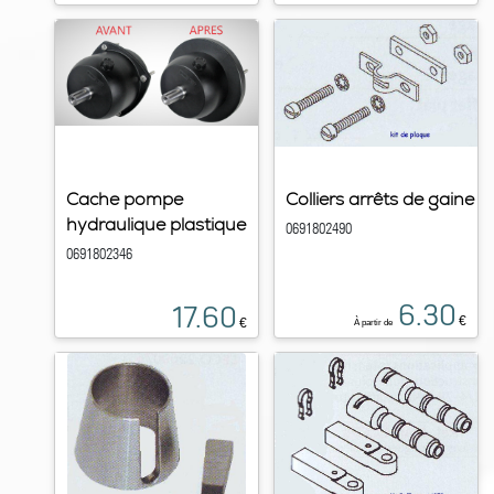
Cache pompe
Colliers arrêts de gaine
hydraulique plastique
0691802490
0691802346
6.30
17.60
€
€
À partir de