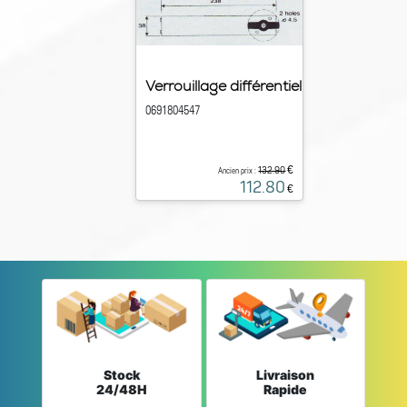
Verrouillage différentiel
0691804547
€
132.90
Ancien prix :
112.80
€
Stock
Livraison
24/48H
Rapide