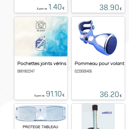
1.40
38.90
€
€
À partir de
Pochettes joints vérins
Pommeau pour volant
0691802347
0220005405
91.10
36.20
€
€
À partir de