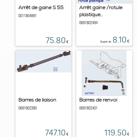
Arrêt de gaine S 55
Arrêt gaine /rotule
plastique...
0011804891
0691802494
8.10
75.80
€
€
À partir de
Barres de liaison
Barres de renvoi
0691802380
0691802401
747.10
119.50
€
€