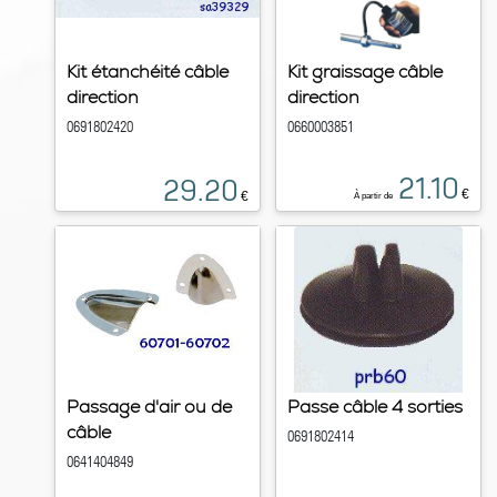
Kit étanchéité câble
Kit graissage câble
direction
direction
0691802420
0660003851
21.10
29.20
€
€
À partir de
Passage d'air ou de
Passe câble 4 sorties
câble
0691802414
0641404849