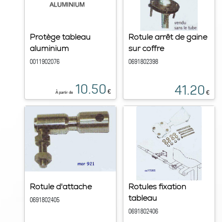
Protège tableau
Rotule arrêt de gaine
aluminium
sur coffre
0011902076
0691802398
10.50
41.20
€
€
À partir de
Rotule d'attache
Rotules fixation
tableau
0691802405
0691802406