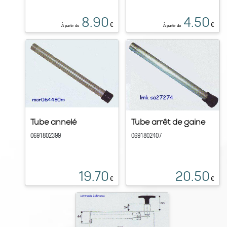
8.90
4.50
€
€
À partir de
À partir de
Tube annelé
Tube arrêt de gaine
0691802399
0691802407
19.70
20.50
€
€