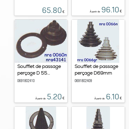
96.10
65.80
€
€
À partir de
Soufflet de passage
Soufflet de passage
perçage D 55...
perçage D69mm
0691802410
0691802409
5.20
6.10
€
€
À partir de
À partir de