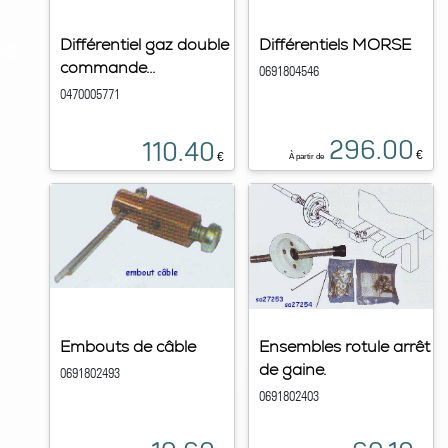
Différentiel gaz double
Différentiels MORSE
commande...
0691804546
0470005771
296.00
110.40
€
€
À partir de
Embouts de câble
Ensembles rotule arrêt
de gaine.
0691802493
0691802403