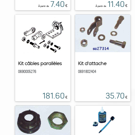
7.40
11.40
€
€
À partir de
À partir de
Kit câbles parallèles
Kit d'attache
0690005276
0691802404
181.60
35.70
€
€