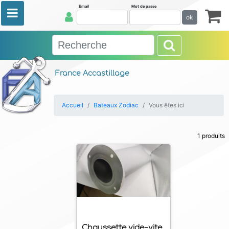
Email
Mot de passe
ok
France Accastillage
Accueil
Bateaux Zodiac
Vous êtes ici
1 produits
Chaussette vide-vite