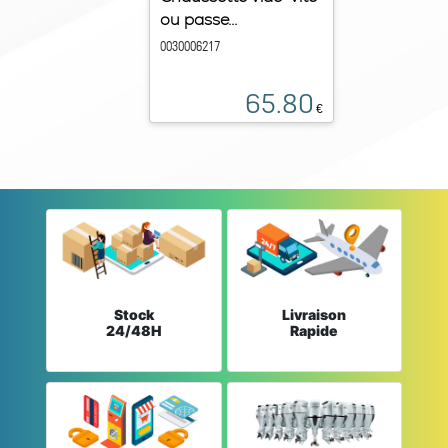
ou passe...
0030006217
65.80
€
Stock
Livraison
24/48H
Rapide