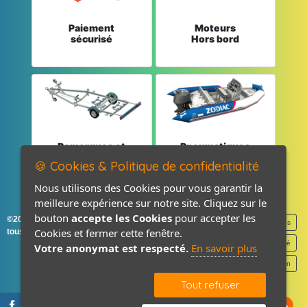
Paiement
Moteurs
sécurisé
Hors bord
Remorques et
Pneumatiques
Pièces détachées
et Pièces
🍪 Cookies & Politique de confidentialité
Nous utilisons des Cookies pour vous garantir la
meilleure expérience sur notre site. Cliquez sur le
bouton
accepte les Cookies
pour accepter les
©2026-2027 France Accastillage
Mentions légales
Cookies et fermer cette fenêtre.
tous droits réservés
Politique de confidentialité
Votre anonymat est respecté.
En savoir plus
Contact / Plan
Tout refuser