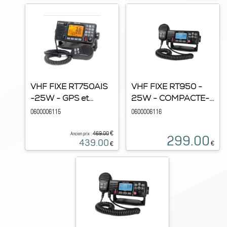
VHF FIXE RT750AIS
VHF FIXE RT950 -
-25W - GPS et...
25W - COMPACTE-...
0600006115
0600006116
€
469.00
Ancien prix :
299.00
439.00
€
€