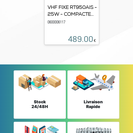
VHF FIXE RT950AIS -
25W - COMPACTE...
0600006117
489.00
€
Stock
Livraison
24/48H
Rapide