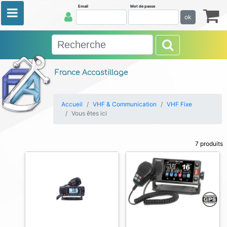
Email
Mot de passe
ok
France Accastillage
Accueil
VHF & Communication
VHF Fixe
Vous êtes ici
7 produits