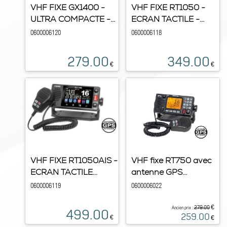
VHF FIXE GX1400 -
VHF FIXE RT1050 -
ULTRA COMPACTE -...
ECRAN TACTILE -...
0600006120
0600006118
279.00
349.00
€
€
VHF FIXE RT1050AIS -
VHF fixe RT750 avec
ECRAN TACTILE...
antenne GPS...
0600006119
0600006022
€
279.00
Ancien prix :
499.00
259.00
€
€