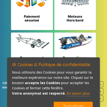
Paiement
Moteurs
sécurisé
Hors bord
Remorques et
Pneumatiques
Pièces détachées
et Pièces
🍪 Cookies & Politique de confidentialité
Nous utilisons des Cookies pour vous garantir la
meilleure expérience sur notre site. Cliquez sur le
bouton
accepte les Cookies
pour accepter les
©2026-2027 France Accastillage
Mentions légales
Cookies et fermer cette fenêtre.
tous droits réservés
Politique de confidentialité
Votre anonymat est respecté.
En savoir plus
Contact / Plan
Tout refuser