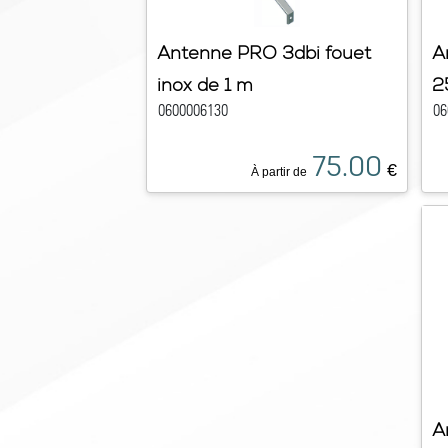
Antenne PRO 3dbi fouet
A
inox de 1 m
2
0600006130
06
75.00
€
À partir de
A