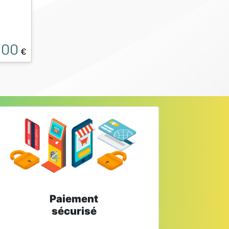
.00
€
Paiement
sécurisé