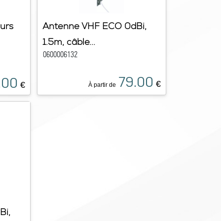
urs
Antenne VHF ECO 0dBi,
1.5m, câble...
0600006132
79.00
.00
€
€
À partir de
Bi,