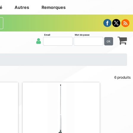
té
Autres
Remorques
Email
Mot de passe
ok
6 produits