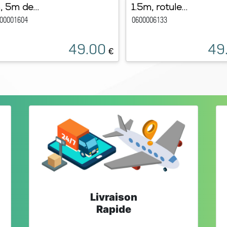
, 5m de...
1.5m, rotule...
00001604
0600006133
49.00
49
€
Livraison
Rapide