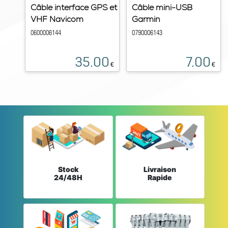
Câble interface GPS et
Câble mini-USB
VHF Navicom
Garmin
0600006144
0790006143
35.00
7.00
€
€
Stock
Livraison
24/48H
Rapide