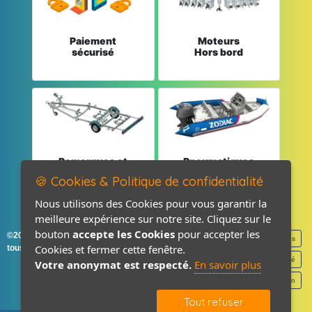
Paiement
Moteurs
sécurisé
Hors bord
Remorques et
Pneumatiques
Pièces détachées
et Pièces
🍪 Cookies & Politique de confidentialité
Nous utilisons des Cookies pour vous garantir la
meilleure expérience sur notre site. Cliquez sur le
bouton
accepte les Cookies
pour accepter les
©2026-2027 France Accastillage
Mentions légales
Cookies et fermer cette fenêtre.
tous droits réservés
Politique de confidentialité
Votre anonymat est respecté.
En savoir plus
Contact / Plan
Tout refuser