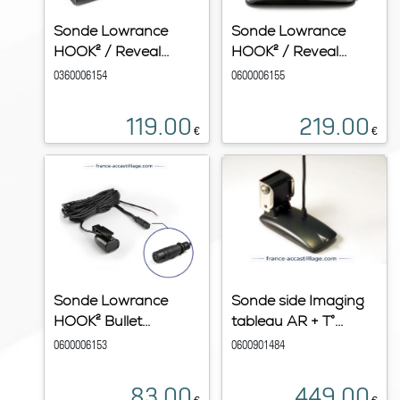
Sonde Lowrance
Sonde Lowrance
HOOK² / Reveal...
HOOK² / Reveal...
0360006154
0600006155
119.00
219.00
€
€
Sonde Lowrance
Sonde side Imaging
HOOK² Bullet...
tableau AR + T°...
0600006153
0600901484
83.00
449.00