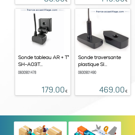
€
€
Sonde tableau AR + T°
Sonde traversante
SH-A03T...
plastique SI...
0600901478
0600901490
179.00
469.00
€
€