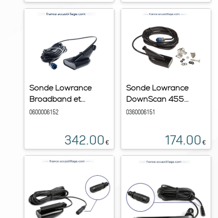
Sonde Lowrance
Sonde Lowrance
Broadband et...
DownScan 455...
0600006152
0360006151
342.00
174.00
€
€