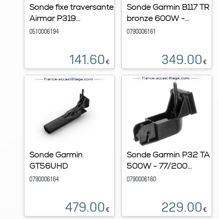
Sonde fixe traversante
Sonde Garmin B117 TR
Airmar P319...
bronze 600W -...
0510006194
0790006161
141.60
349.00
€
€
Sonde Garmin
Sonde Garmin P32 TA
GT56UHD
500W - 77/200...
0790006164
0790006160
479.00
229.00
€
€