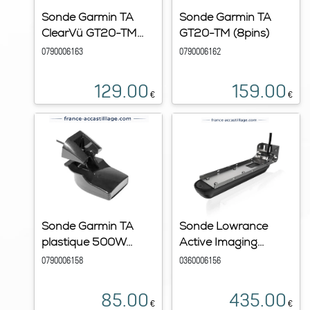
Sonde Garmin TA
Sonde Garmin TA
ClearVü GT20-TM...
GT20-TM (8pins)
0790006163
0790006162
129.00
159.00
€
€
Sonde Garmin TA
Sonde Lowrance
plastique 500W...
Active Imaging...
0790006158
0360006156
85.00
435.00
€
€