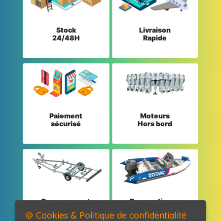
Stock
Livraison
24/48H
Rapide
Paiement
Moteurs
sécurisé
Hors bord
Remorques et
Pneumatiques
Pièces détachées
et Pièces
🍪 Cookies & Politique de confidentialité