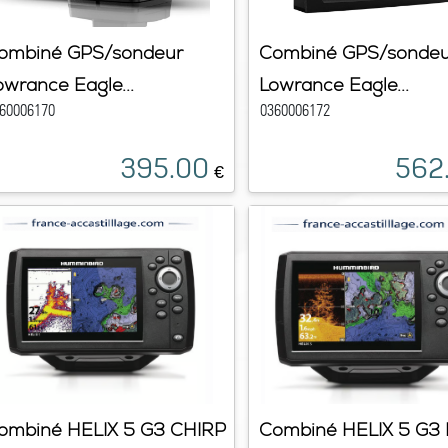
ombiné GPS/sondeur
Combiné GPS/sondeu
owrance Eagle...
Lowrance Eagle...
60006170
0360006172
395.00
562
€
ombiné HELIX 5 G3 CHIRP
Combiné HELIX 5 G