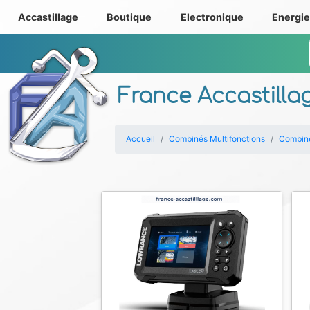
Accastillage
Boutique
Electronique
Energi
France Accastilla
Accueil
Combinés Multifonctions
Combin