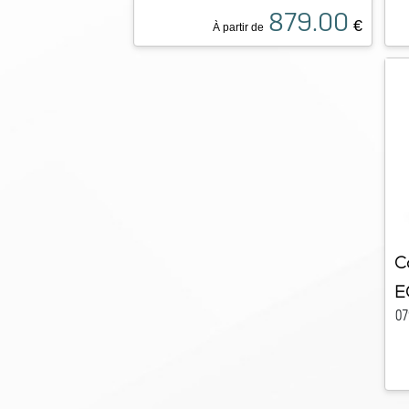
879.00
€
À partir de
C
E
07