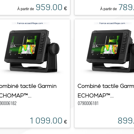
959.00
789
€
À partir de
À partir de
ombiné tactile Garmin
Combiné tactile Garm
CHOMAP™...
ECHOMAP™...
90006182
0790006181
1 099.00
899
€