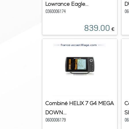
Lowrance Eagle...
D
0360006174
06
839.00
€
Combiné HELIX 7 G4 MEGA
C
DOWN...
SI
0600006179
06