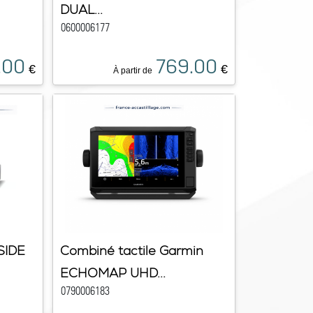
DUAL...
0600006177
.00
769.00
€
€
À partir de
SIDE
Combiné tactile Garmin
ECHOMAP UHD...
0790006183