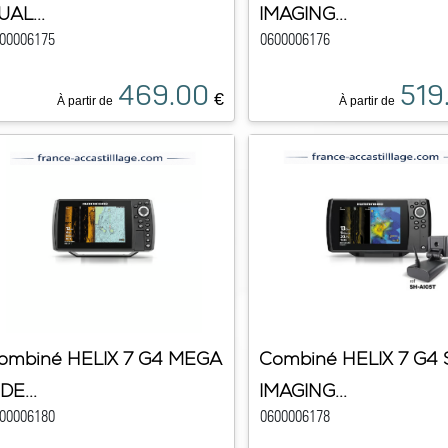
UAL...
IMAGING...
00006175
0600006176
469.00
519
€
À partir de
À partir de
ombiné HELIX 7 G4 MEGA
Combiné HELIX 7 G4 
DE...
IMAGING...
00006180
0600006178