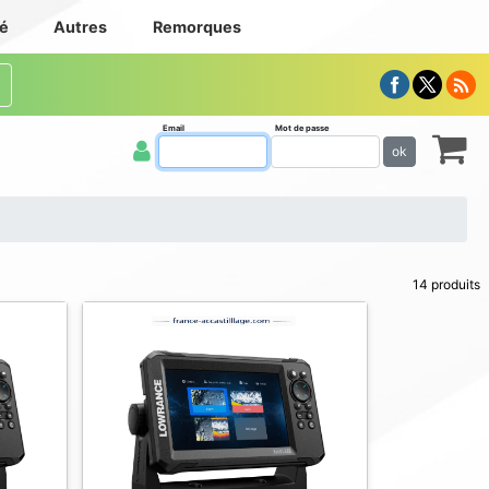
té
Autres
Remorques
Email
Mot de passe
ok
14 produits