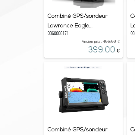
Combiné GPS/sondeur
C
Lowrance Eagle...
L
0360006171
03
406.00
Ancien prix :
€
399.00
€
Combiné GPS/sondeur
C