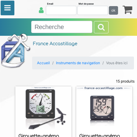
Email
Mot de passe
ok
France Accastillage
Accueil
Instruments de navigation
Vous êtes ici
15 produits
Girouette-anémo
Girouette-anémo