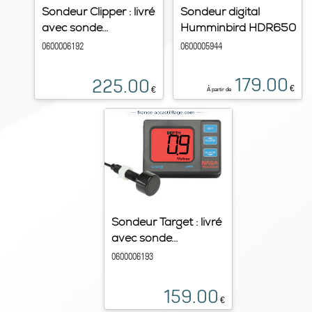
Sondeur Clipper : livré
Sondeur digital
avec sonde...
Humminbird HDR650
0600006192
0600005944
179.00
225.00
€
€
À partir de
Sondeur Target : livré
avec sonde...
0600006193
159.00
€