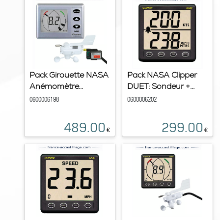
Pack Girouette NASA
Pack NASA Clipper
Anémomètre...
DUET: Sondeur +...
0600006198
0600006202
489.00
299.00
€
€