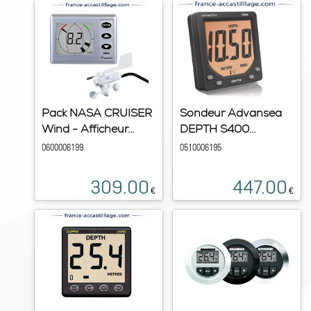
Pack NASA CRUISER
Sondeur Advansea
Wind - Afficheur...
DEPTH S400...
0600006199
0510006195
309.00
447.00
€
€