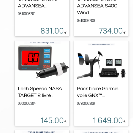
ADVANSEA...
ADVANSEA S400
Wind...
0510006201
0510006200
831.00
734.00
€
€
Loch Speedo NASA
Pack filaire Garmin
TARGET 2 livré...
voile GNX™...
0600006204
0790006206
145.00
1 649.00
€
€