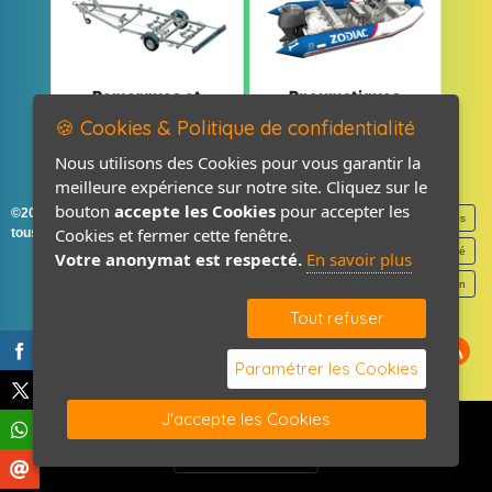
Remorques et
Pneumatiques
Pièces détachées
et Pièces
🍪 Cookies & Politique de confidentialité
Nous utilisons des Cookies pour vous garantir la
meilleure expérience sur notre site. Cliquez sur le
bouton
accepte les Cookies
pour accepter les
©2026-2027 France Accastillage
Mentions légales
Cookies et fermer cette fenêtre.
tous droits réservés
Politique de confidentialité
Votre anonymat est respecté.
En savoir plus
Contact / Plan
Tout refuser
Paramétrer les Cookies
J'accepte les Cookies