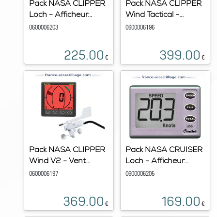
Pack NASA CLIPPER
Pack NASA CLIPPER
Loch - Afficheur...
Wind Tactical -...
0600006203
0600006196
225.00
399.00
€
€
Pack NASA CLIPPER
Pack NASA CRUISER
Wind V2 - Vent...
Loch - Afficheur...
0600006197
0600006205
369.00
169.00
€
€