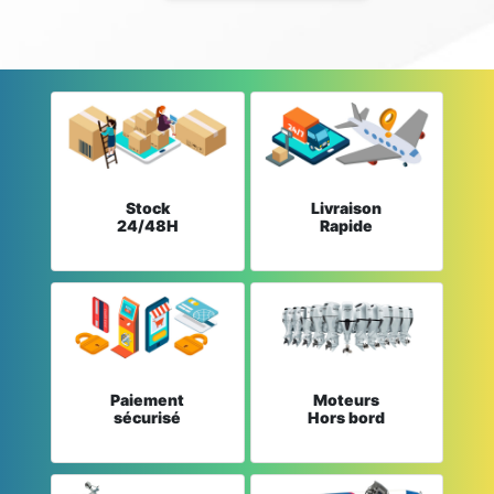
Stock
Livraison
24/48H
Rapide
Paiement
Moteurs
sécurisé
Hors bord