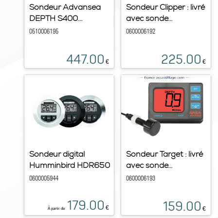
Sondeur Advansea
Sondeur Clipper : livré
DEPTH S400...
avec sonde...
0510006195
0600006192
447.00
225.00
€
€
Sondeur digital
Sondeur Target : livré
Humminbird HDR650
avec sonde...
0600005944
0600006193
179.00
159.00
€
€
À partir de