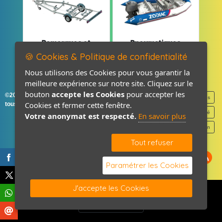
Remorques et
Pneumatiques
Pièces détachées
et Pièces
🍪 Cookies & Politique de confidentialité
Nous utilisons des Cookies pour vous garantir la
meilleure expérience sur notre site. Cliquez sur le
bouton
accepte les Cookies
pour accepter les
©2026-2027 France Accastillage
Mentions légales
Cookies et fermer cette fenêtre.
tous droits réservés
Politique de confidentialité
Votre anonymat est respecté.
En savoir plus
Contact / Plan
Tout refuser
Paramétrer les Cookies
J'accepte les Cookies