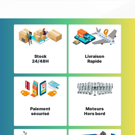
Stock
Livraison
24/48H
Rapide
Paiement
Moteurs
sécurisé
Hors bord