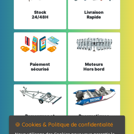
Stock
Livraison
24/48H
Rapide
Paiement
Moteurs
sécurisé
Hors bord
Remorques et
Pneumatiques
Pièces détachées
et Pièces
🍪 Cookies & Politique de confidentialité