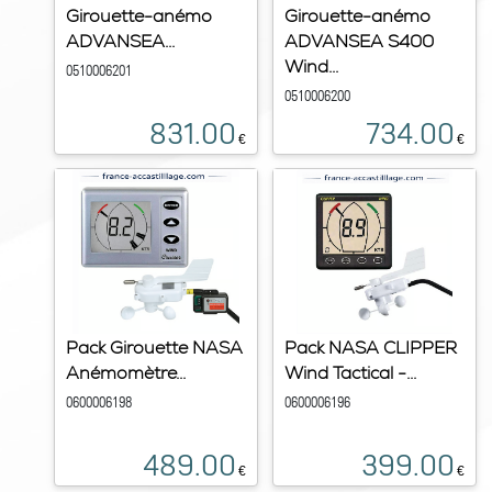
Girouette-anémo
Girouette-anémo
ADVANSEA...
ADVANSEA S400
Wind...
0510006201
0510006200
831.00
734.00
€
€
Pack Girouette NASA
Pack NASA CLIPPER
Anémomètre...
Wind Tactical -...
0600006198
0600006196
489.00
399.00
€
€