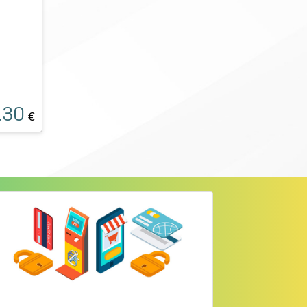
.30
€