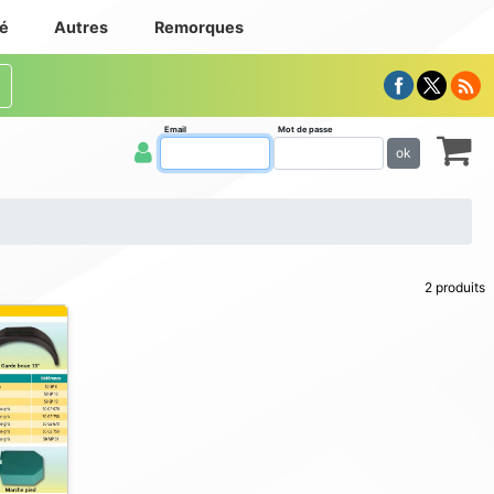
té
Autres
Remorques
Email
Mot de passe
ok
2 produits