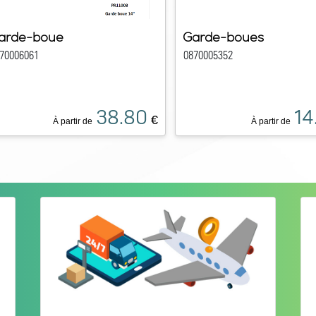
arde-boue
Garde-boues
70006061
0870005352
38.80
14
€
À partir de
À partir de