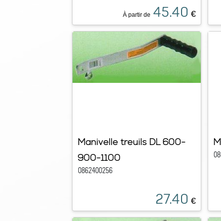
45.40
€
À partir de
Manivelle treuils DL 600-
M
08
900-1100
0862400256
27.40
€