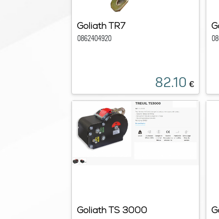
Goliath TR7
G
0862404920
08
82.10
€
Goliath TS 3000
G