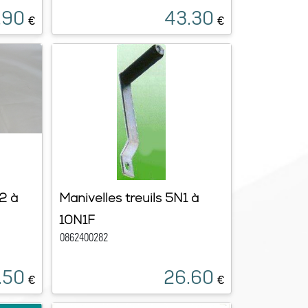
.90
43.30
€
€
N2 à
Manivelles treuils 5N1 à
10N1F
0862400282
.50
26.60
€
€