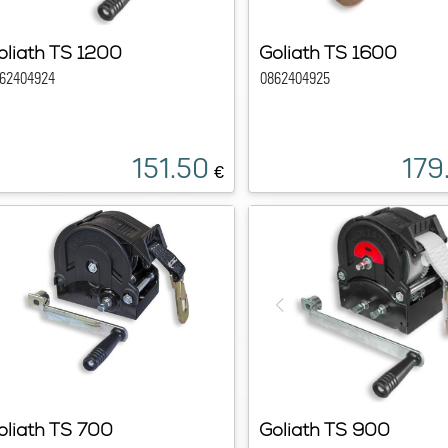
oliath TS 1200
Goliath TS 1600
62404924
0862404925
151.50
179
€
oliath TS 700
Goliath TS 900