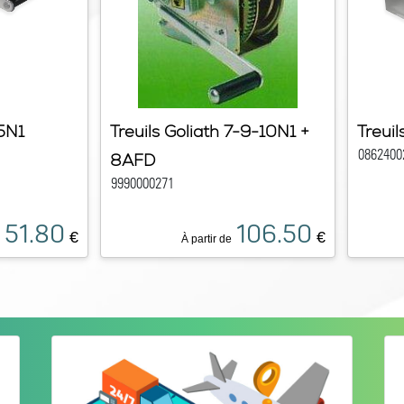
-5N1
Treuils Goliath 7-9-10N1 +
Treuil
0862400
8AFD
9990000271
51.80
106.50
€
€
À partir de