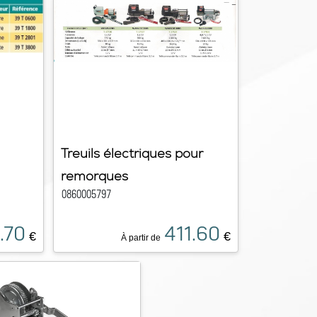
Treuils électriques pour
remorques
0860005797
.70
411.60
€
€
À partir de