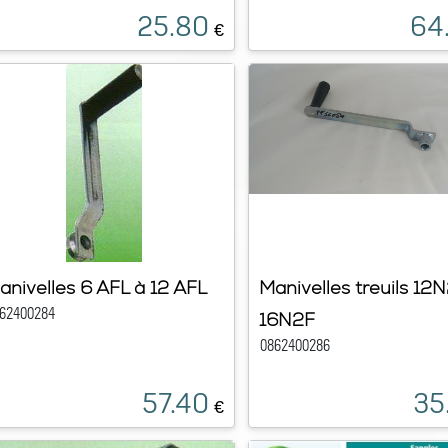
25.80
64
€
anivelles 6 AFL à 12 AFL
Manivelles treuils 12
62400284
16N2F
0862400286
57.40
35
€