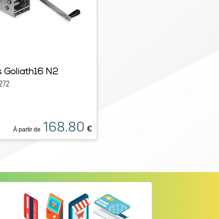
s Goliath16 N2
272
168.80
€
À partir de