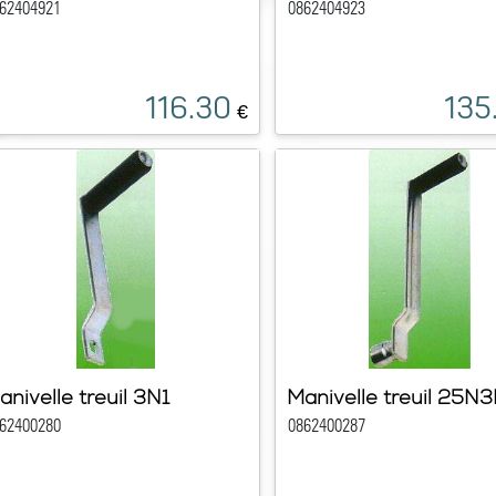
62404921
0862404923
116.30
135
€
anivelle treuil 3N1
Manivelle treuil 25N3
62400280
0862400287