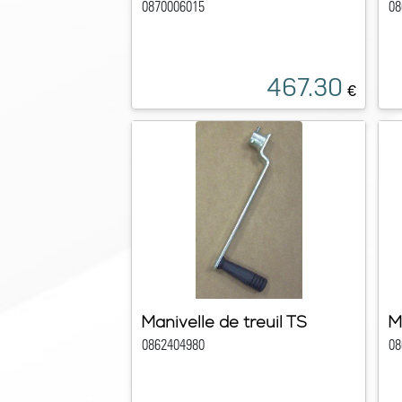
0870006015
08
467.30
€
Manivelle de treuil TS
M
0862404980
08