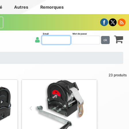
té
Autres
Remorques
Email
Mot de passe
ok
23 produits