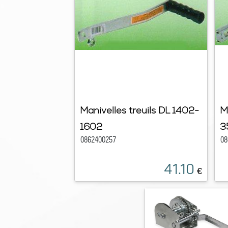
Manivelles treuils DL 1402-
M
1602
3
0862400257
08
41.10
€