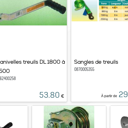
anivelles treuils DL 1800 à
Sangles de treuils
0870005355
500
62400258
29
53.80
€
À partir de