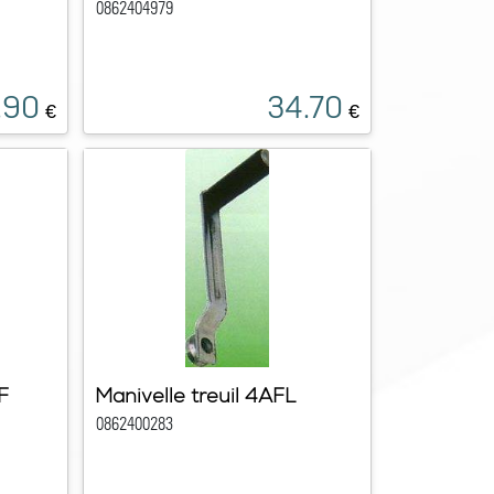
0862404979
.90
34.70
€
€
F
Manivelle treuil 4AFL
0862400283