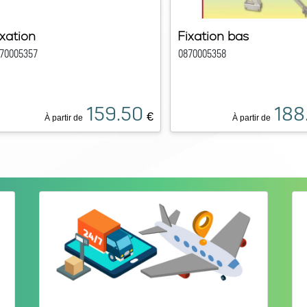
ixation
Fixation bas
70005357
0870005358
159.50
188
€
À partir de
À partir de