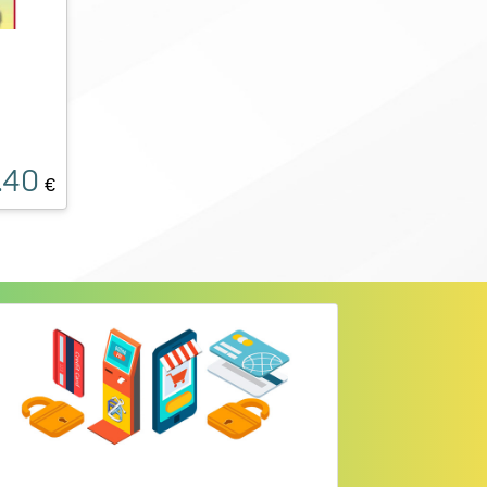
.40
€