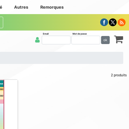
té
Autres
Remorques
Email
Mot de passe
ok
2 produits