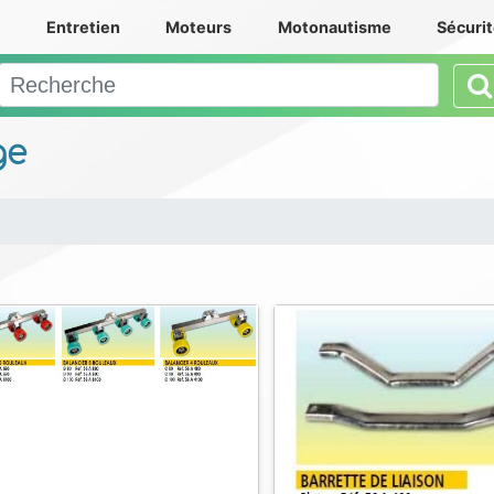
e
Entretien
Moteurs
Motonautisme
Sécuri
ge
i