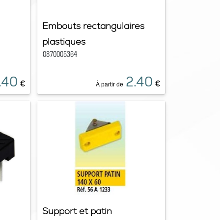
Embouts rectangulaires
plastiques
0870005364
.40
2.40
€
€
À partir de
Support et patin