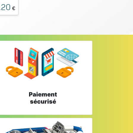
.20
€
Paiement
sécurisé