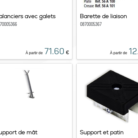
alanciers avec galets
Barette de liaison
70005366
0870005367
71.60
12
€
À partir de
À partir de
upport de mât
Support et patin