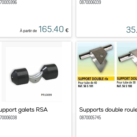
70005996
0870006039
165.40
35
€
À partir de
upport galets RSA
Supports double roul
70006038
0870005745