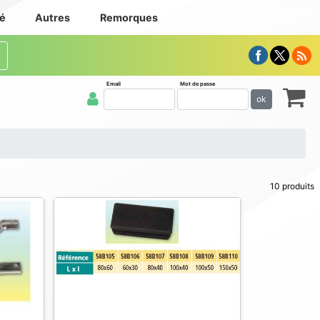
té
Autres
Remorques
Email
Mot de passe
ok
10 produits