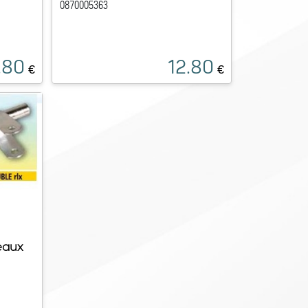
0870005363
.80
12.80
€
€
eaux