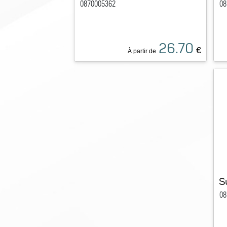
0870005362
08
26.70
€
À partir de
S
08