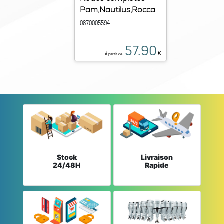
Pam,Nautilus,Rocca
0870005594
57.90
€
À partir de
Stock
Livraison
24/48H
Rapide