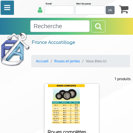
Email
Mot de passe
ok
France Accastillage
Accueil
Roues et jantes
Vous êtes ici
1 produits
Roues complètes