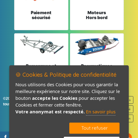
Paiement
Moteurs
sécurisé
Hors bord
Remorques et
Pneumatiques
Pièces détachées
et Pièces
🍪 Cookies & Politique de confidentialité
Nous utilisons des Cookies pour vous garantir la
meilleure expérience sur notre site. Cliquez sur le
bouton
accepte les Cookies
pour accepter les
©2026-2027 France Accastillage
Mentions légales
Cookies et fermer cette fenêtre.
tous droits réservés
Politique de confidentialité
Votre anonymat est respecté.
En savoir plus
Contact / Plan
Tout refuser