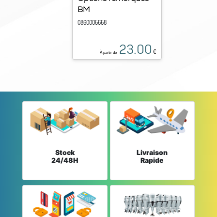
BM
0860005658
23.00
€
À partir de
Stock
Livraison
24/48H
Rapide