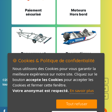
Paiement
Moteurs
sécurisé
Hors bord
Remorques et
Pneumatiques
Pièces détachées
et Pièces
🍪 Cookies & Politique de confidentialité
Nous utilisons des Cookies pour vous garantir la
meilleure expérience sur notre site. Cliquez sur le
bouton
accepte les Cookies
pour accepter les
©2026-2027 France Accastillage
Mentions légales
Cookies et fermer cette fenêtre.
tous droits réservés
Politique de confidentialité
Votre anonymat est respecté.
En savoir plus
Contact / Plan
Tout refuser