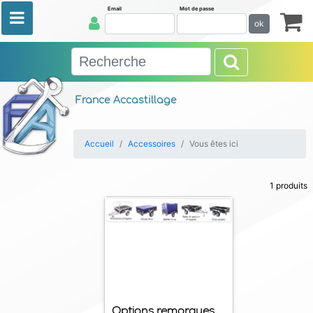
Email
Mot de passe
ok
France Accastillage
Accueil
Accessoires
Vous êtes ici
1 produits
Options remorques