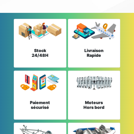
Stock
Livraison
24/48H
Rapide
Paiement
Moteurs
sécurisé
Hors bord