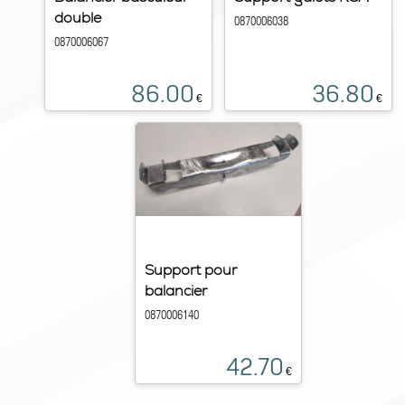
double
0870006038
0870006067
86.00
36.80
€
€
Support pour
balancier
0870006140
42.70
€