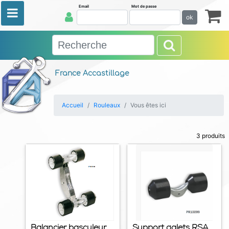
Email
Mot de passe
ok
France Accastillage
Accueil
Rouleaux
Vous êtes ici
3 produits
Balancier basculeur
Support galets RSA