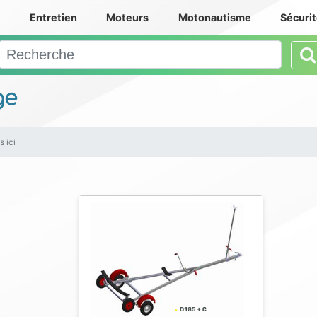
e
Entretien
Moteurs
Motonautisme
Sécuri
ge
s ici