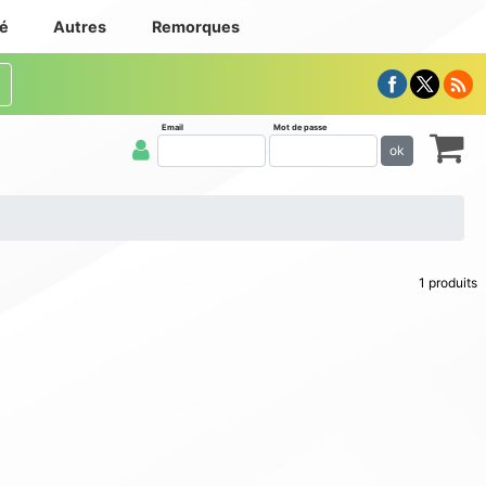
té
Autres
Remorques
Email
Mot de passe
ok
1 produits