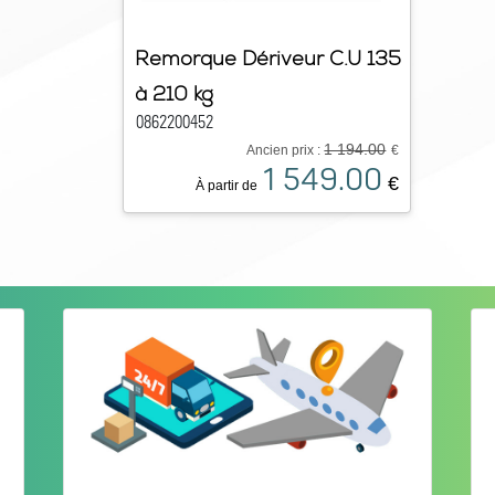
Remorque Dériveur C.U 135
à 210 kg
0862200452
1 194.00
Ancien prix :
€
1 549.00
€
À partir de