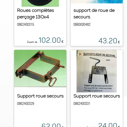
Roues complètes
support de roue de
perçage 130x4
secours
0862400315
0860000482
102.00
43.20
€
€
À partir de
Support roue secours
Support roue secours
0862400329
0862400331
24.00
62.00