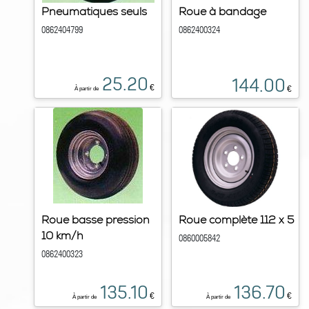
Pneumatiques seuls
Roue à bandage
0862404799
0862400324
25.20
144.00
€
€
À partir de
Roue basse pression
Roue complète 112 x 5
10 km/h
0860005842
0862400323
135.10
136.70
€
€
À partir de
À partir de