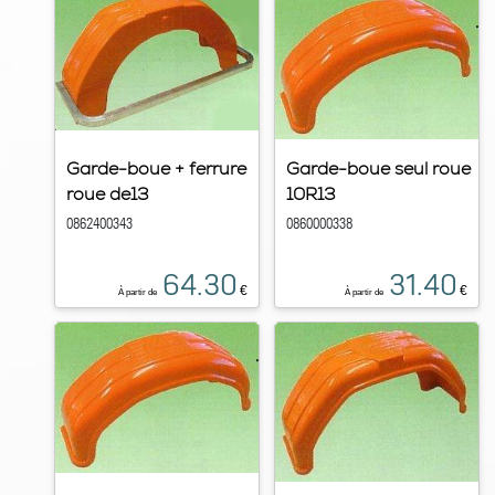
Garde-boue + ferrure
Garde-boue seul roue
roue de13
10R13
0862400343
0860000338
64.30
31.40
€
€
À partir de
À partir de