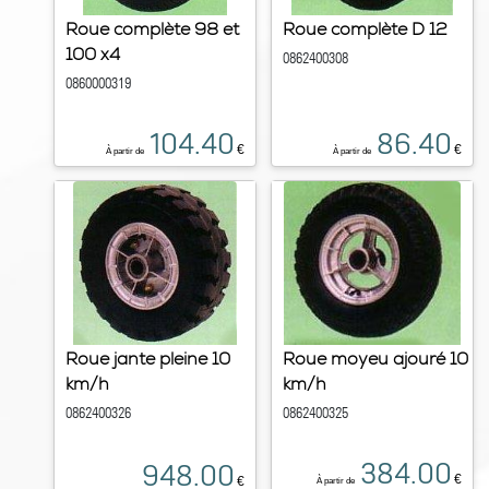
Roue complète 98 et
Roue complète D 12
100 x4
0862400308
0860000319
104.40
86.40
€
€
À partir de
À partir de
Roue jante pleine 10
Roue moyeu ajouré 10
km/h
km/h
0862400326
0862400325
384.00
948.00
€
€
À partir de