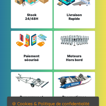
Stock
Livraison
24/48H
Rapide
Paiement
Moteurs
sécurisé
Hors bord
Remorques et
Pneumatiques
Pièces détachées
et Pièces
🍪 Cookies & Politique de confidentialité