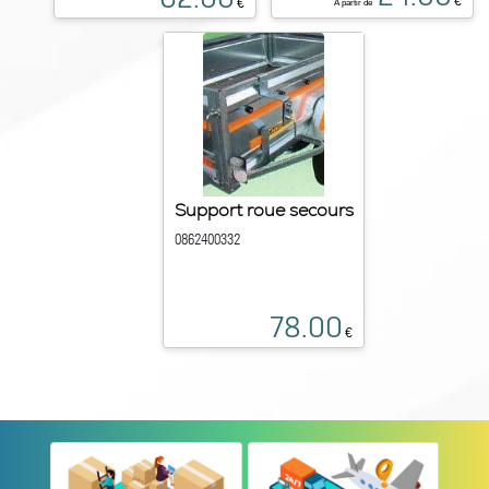
€
€
À partir de
Support roue secours
0862400332
78.00
€