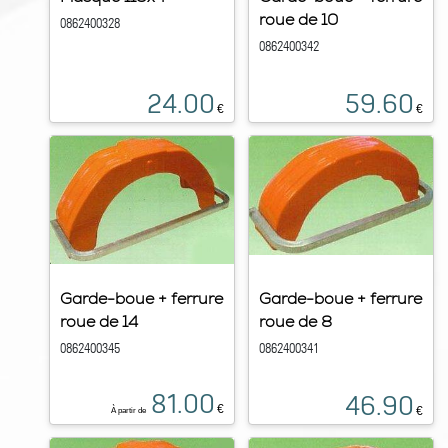
roue de 10
0862400328
0862400342
24.00
59.60
€
€
Garde-boue + ferrure
Garde-boue + ferrure
roue de 14
roue de 8
0862400345
0862400341
81.00
46.90
€
€
À partir de