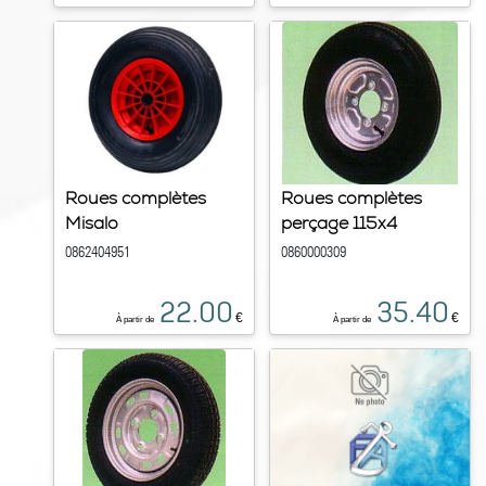
Roues complètes
Roues complètes
Misalo
perçage 115x4
0862404951
0860000309
22.00
35.40
€
€
À partir de
À partir de