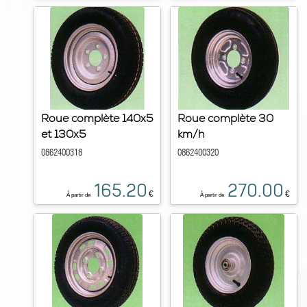
Roue complète 140x5
Roue complète 30
et 130x5
km/h
0862400318
0862400320
165.20
270.00
€
€
À partir de
À partir de