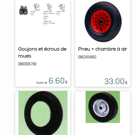
Goujons et écrous de
Pneu + chambre à air
roues
0862404950
0860005789
6.60
33.00
€
€
À partir de