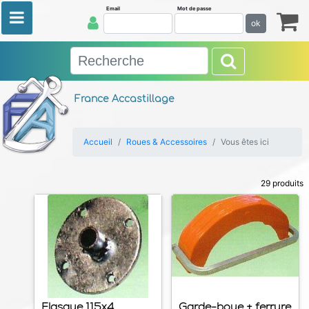
Email
Mot de passe
ok
France Accastillage
Accueil
Roues & Accessoires
Vous êtes ici
29 produits
Flasque 115x4
Garde-boue + ferrure