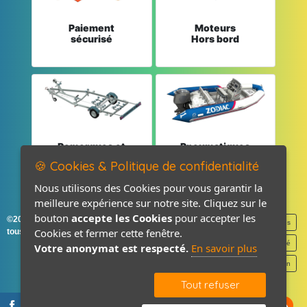
Paiement
Moteurs
sécurisé
Hors bord
Remorques et
Pneumatiques
Pièces détachées
et Pièces
🍪 Cookies & Politique de confidentialité
Nous utilisons des Cookies pour vous garantir la
meilleure expérience sur notre site. Cliquez sur le
bouton
accepte les Cookies
pour accepter les
©2026-2027 France Accastillage
Mentions légales
Cookies et fermer cette fenêtre.
tous droits réservés
Politique de confidentialité
Votre anonymat est respecté.
En savoir plus
Contact / Plan
Tout refuser