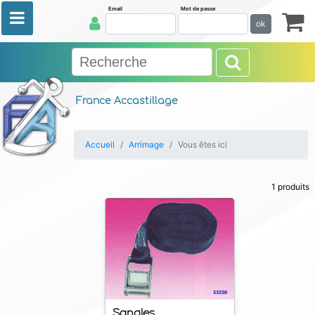
Email
Mot de passe
ok
France Accastillage
Accueil
Arrimage
Vous êtes ici
1 produits
Sangles