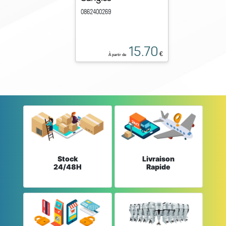
0862400269
15.70
€
À partir de
Stock
Livraison
24/48H
Rapide