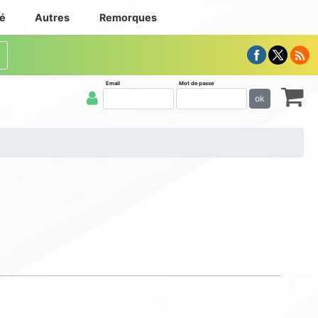
té
Autres
Remorques
Email
Mot de passe
ok