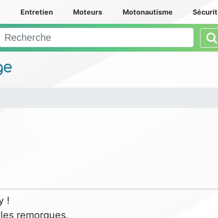
e
Entretien
Moteurs
Motonautisme
Sécuri
ge
y !
 les remorques.