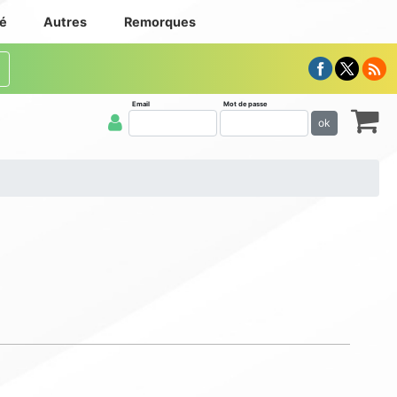
té
Autres
Remorques
Email
Mot de passe
ok