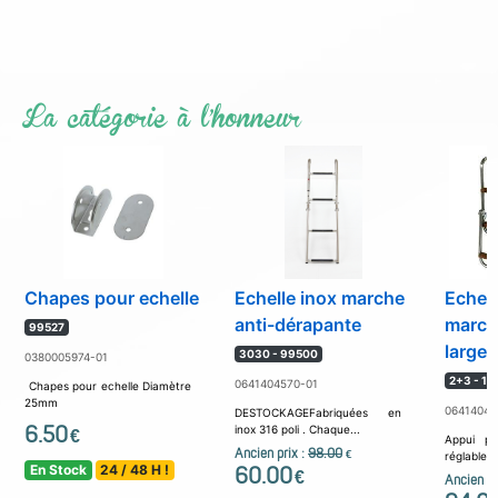
La catégorie à l'honneur
Chapes pour echelle
Echelle inox marche
Echell
anti-dérapante
march
99527
largeu
3030 - 99500
0380005974-01
2+3 - 10
0641404570-01
Chapes pour echelle Diamètre
25mm
06414045
DESTOCKAGEFabriquées en
6.50
inox 316 poli . Chaque...
€
Appui pa
Ancien prix :
98.00
€
réglables..
En Stock
24 / 48 H !
60.00
€
Ancien pr