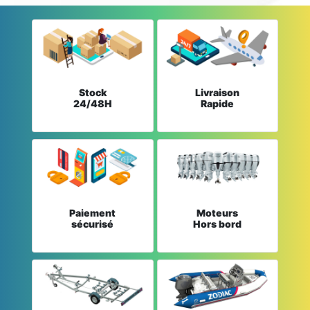
Stock
Livraison
24/48H
Rapide
Paiement
Moteurs
sécurisé
Hors bord