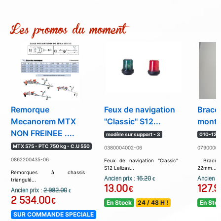
Les promos du moment
Remorque
Feux de navigation
Bracel
Mecanorem MTX
''Classic'' S12...
montr
NON FREINEE ....
modèle sur support - 3
010-128
MTX 575 - PTC 750 kg - C.U 550
0380004002-06
07900060
0862200435-06
Feux de navigation "Classic"
Bracelet
S12 Lalizas...
22mm...
Remorques à chassis
Ancien prix :
16.20
Ancien pr
€
triangulé...
13.00
127.9
€
Ancien prix :
2 982.00
€
2 534.00
€
En Stock
24 / 48 H !
En Sto
SUR COMMANDE SPECIALE