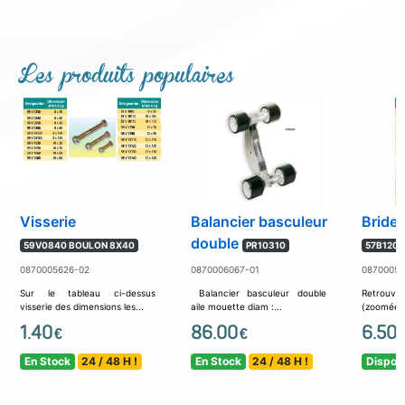
Les produits populaires
Visserie
Balancier basculeur
Brides
double
59V0840 BOULON 8X40
PR10310
57B1203
0870005626-02
0870006067-01
08700053
Sur le tableau ci-dessus
Balancier basculeur double
Retrouv
visserie des dimensions les...
aile mouette diam :...
(zoomée) c
1.40
86.00
6.50
€
€
En Stock
24 / 48 H !
En Stock
24 / 48 H !
Disponi