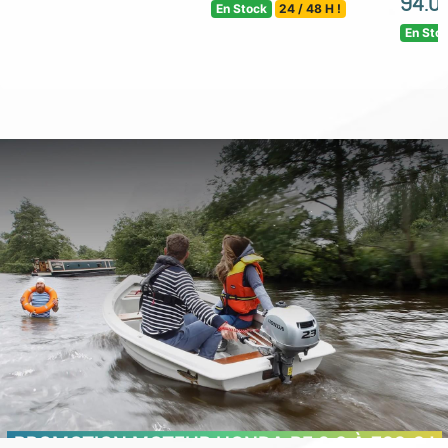
94.0
En Stock
24 / 48 H !
En Sto
PROMOTION MOTEUR HONDA BF 2.3 À 799 € !