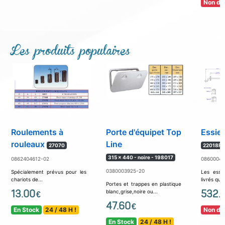
Non dis
Les produits populaires
Roulements à
Porte d'équipet Top
Essieu
rouleaux
Line
27070
22018PE
315 x 440 - noire - 198017
0862404612-02
08600049
0380003925-20
Spécialement prévus pour les
Les essi
chariots de...
livrés qu'u
Portes et trappes en plastique
13.00
532.
blanc,grise,noire ou...
€
47.60
€
En Stock
24 / 48 H !
Non dis
En Stock
24 / 48 H !