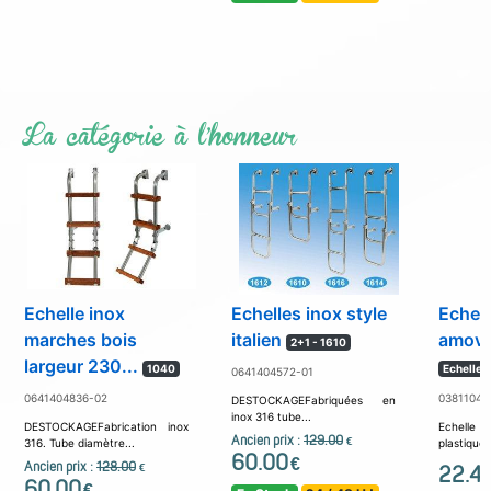
La catégorie à l'honneur
Echelle inox
Echelles inox style
Echell
marches bois
italien
amovib
2+1 - 1610
largeur 230...
1040
Echelle 
0641404572-01
0641404836-02
03811044
DESTOCKAGEFabriquées en
inox 316 tube...
DESTOCKAGEFabrication inox
Echelle 
Ancien prix :
129.00
€
316. Tube diamètre...
plastique L
60.00
€
Ancien prix :
128.00
€
22.4
60.00
€