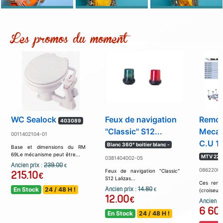
Les promos du moment
WC Sealock
Feux de navigation
Remo
403089
''Classic'' S12...
Meca
0011402104-01
C.U 10
Blanc 360° boitier blanc -
Base et dimensions du RM
69Le mécanisme peut être...
MTV 2222
0381404002-05
Ancien prix :
239.00
€
08622004
Feux de navigation "Classic"
215.10
€
S12 Lalizas...
Ces remo
En Stock
24 / 48 H !
Ancien prix :
14.80
€
(croiseur 
12.00
€
Ancien pr
6 60
En Stock
24 / 48 H !