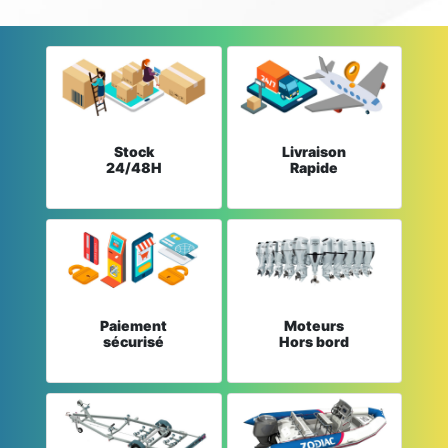
Stock
Livraison
24/48H
Rapide
Paiement
Moteurs
sécurisé
Hors bord