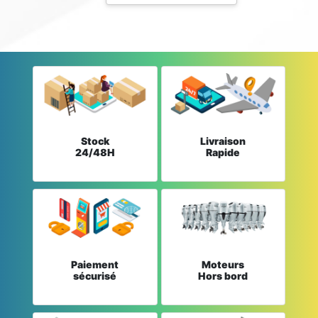
Stock
Livraison
24/48H
Rapide
Paiement
Moteurs
sécurisé
Hors bord