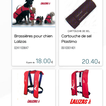
Brassières pour chien
Cartouche de sel
Lalizas
Plastimo
0241103647
0510301401
18.00
20.40
€
€
À partir de