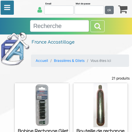
Email
Mot de passe
ok
France Accastillage
Accueil
Brassières & Gilets
Vous êtes ici
21 produits
Bobine Rechange Gilet
Bouteille de rechange