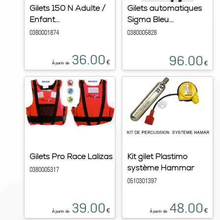
Gilets 150 N Adulte /
Gilets automatiques
Enfant...
Sigma Bleu...
0380001874
0380005828
36.00
96.00
€
€
À partir de
Gilets Pro Race Lalizas
Kit gilet Plastimo
système Hammar
0380005317
0510301397
39.00
48.00
€
€
À partir de
À partir de