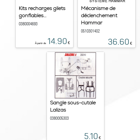
Kits recharges gilets
Mécanisme de
gonflables...
déclenchement
Hammar
0380004693
0510301402
14.90
36.60
€
€
À partir de
Sangle sous-cutale
Lalizas
0380005303
5.10
€