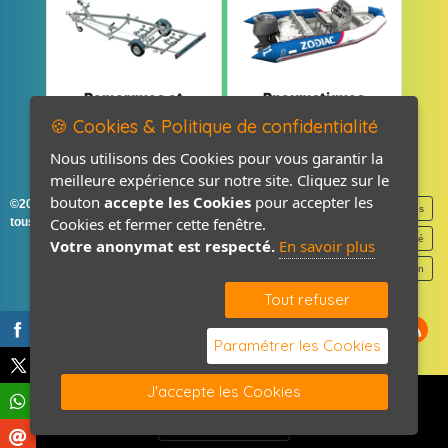
Remorques et
Pneumatiques
Pièces détachées
et Pièces
🍪 Cookies & Politique de confidentialité
Nous utilisons des Cookies pour vous garantir la
meilleure expérience sur notre site. Cliquez sur le
bouton
accepte les Cookies
pour accepter les
©2026-2027 France Accastillage
Mentions légales
Cookies et fermer cette fenêtre.
tous droits réservés
Politique de confidentialité
Votre anonymat est respecté.
En savoir plus
Contact / Plan
Tout refuser
Paramétrer les Cookies
J'accepte les Cookies