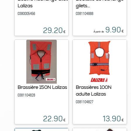
Lalizas
gilets...
0380005456
0381104888
9.90
29.20
€
€
À partir de
Brassière 150N Lalizas
Brassières 100N
adulte Lalizas
0381104828
0381104827
22.90
13.90
€
€