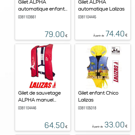
Gilet ALPHA
Gilet ALPHA
automatique enfant...
automatique Lalizas
0381103661
0381104445
74.40
79.00
€
€
À partir de
Gilet de sauvetage
Gilet enfant Chico
ALPHA manuel...
Lalizas
0381104446
0381105018
33.00
64.50
€
€
À partir de