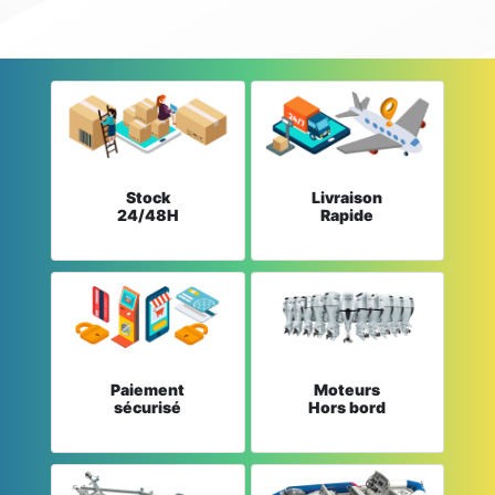
Stock
Livraison
24/48H
Rapide
Paiement
Moteurs
sécurisé
Hors bord