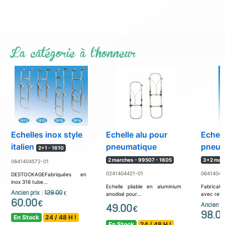
La catégorie à l'honneur
Echelles inox style
Echelle alu pour
Echell
italien
pneumatique
pneum
2+1 - 1610
2 marches - 99507 - 1605
3+2 marc
0641404572-01
0241404421-01
06414045
DESTOCKAGEFabriquées en
inox 316 tube...
Echelle pliable en aluminium
Fabricati
Ancien prix :
129.00
€
anodisé pour...
avec revê
60.00
€
Ancien pr
49.00
€
98.0
En Stock
24 / 48 H !
En Stock
24 / 48 H !