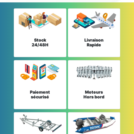
Stock
Livraison
24/48H
Rapide
Paiement
Moteurs
sécurisé
Hors bord