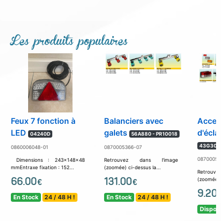
Les produits populaires
Feux 7 fonction à
Balanciers avec
Acces
LED
galets
d'écla
04240D
56A880 - PR10018
43G301
0860006048-01
0870005366-07
08700053
Dimensions : 243x148x48
Retrouvez dans l'image
mmEntraxe fixation : 152...
(zoomée) ci-dessus la...
Retrouv
66.00
131.00
(zoomée) c
€
€
9.20
En Stock
24 / 48 H !
En Stock
24 / 48 H !
Disponi