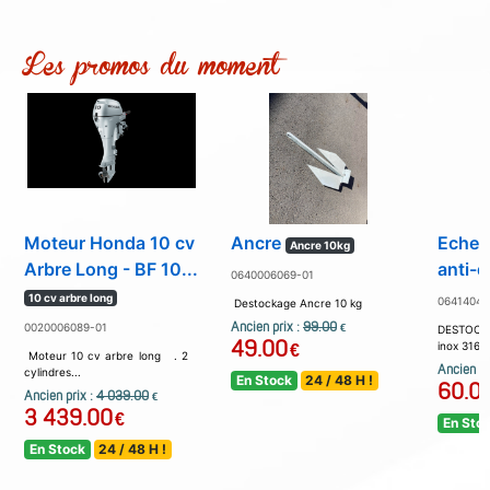
Les promos du moment
Moteur Honda 10 cv
Ancre
Echel
Ancre 10kg
Arbre Long - BF 10...
anti-
0640006069-01
10 cv arbre long
06414045
Destockage Ancre 10 kg
Ancien prix :
99.00
0020006089-01
€
DESTOCK
49.00
inox 316 p
€
Moteur 10 cv arbre long . 2
Ancien pr
cylindres...
En Stock
24 / 48 H !
60.0
Ancien prix :
4 039.00
€
3 439.00
€
En Sto
En Stock
24 / 48 H !